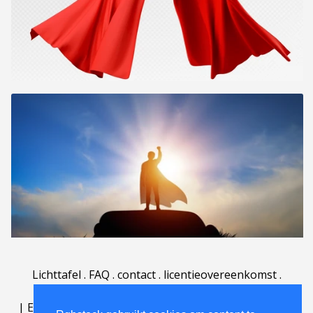
Lichttafel
.
FAQ
.
contact
.
licentieovereenkomst
.
gebruiksovereenkomst
.
over
.
|
English
|
Deutsch
|
Español
|
Polski
|
Português
|