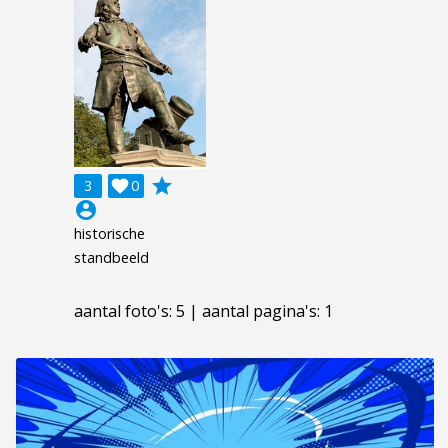
grade
3

0
account_circle
historische
standbeeld
aantal foto's: 5 | aantal pagina's: 1