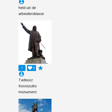
account_circle
held uit de
arbeidersklasse
grade
1

0
account_circle
Tadeusz
Kosciuszko
monument