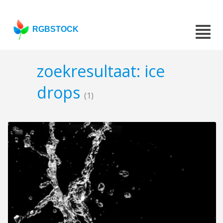
RGBSTOCK
zoekresultaat: ice
drops
(1)