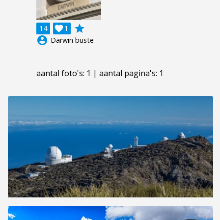
grade
14

1
account_circle
Darwin buste
aantal foto's: 1 | aantal pagina's: 1