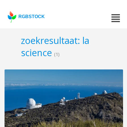
RGBSTOCK
zoekresultaat: la
science
(1)