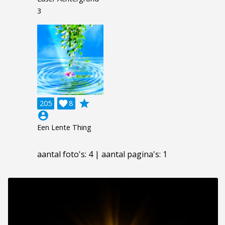
3
grade
205

8
account_circle
Een Lente Thing
aantal foto's: 4 | aantal pagina's: 1