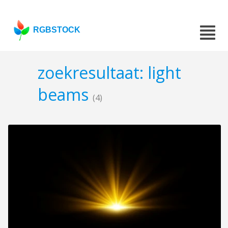
RGBSTOCK
zoekresultaat: light
beams
(4)