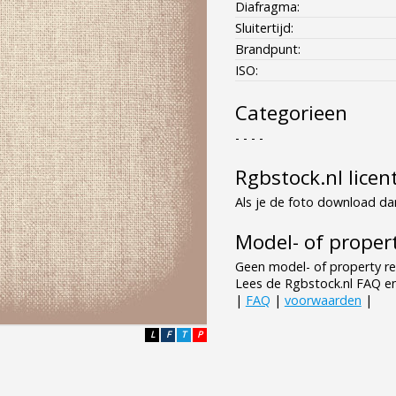
Diafragma:
Sluitertijd:
Brandpunt:
ISO:
Categorieen
- - - -
Rgbstock.nl licen
Als je de foto download dan
Model- of propert
Geen model- of property re
Lees de Rgbstock.nl FAQ e
|
FAQ
|
voorwaarden
|
L
F
T
P