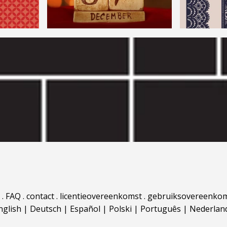
.
FAQ
.
contact
.
licentieovereenkomst
.
gebruiksovereenko
nglish
|
Deutsch
|
Español
|
Polski
|
Português
|
Nederlan