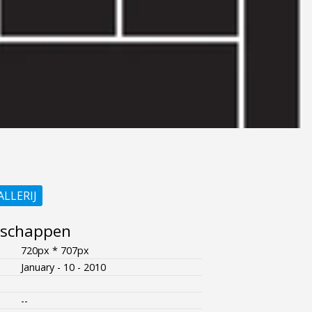
ALLERIJ
nschappen
720px * 707px
January - 10 - 2010
--