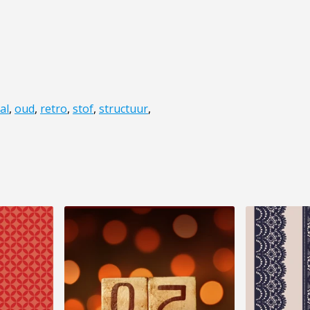
al
,
oud
,
retro
,
stof
,
structuur
,