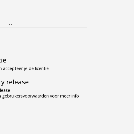
--
--
--
tie
 accepteer je de licentie
y release
lease
n gebruikersvoorwaarden voor meer info