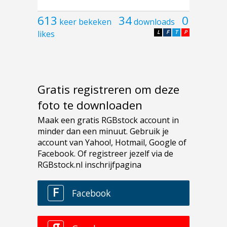
613
34
0
keer bekeken
downloads
likes
L
F
T
P
Gratis registreren om deze
foto te downloaden