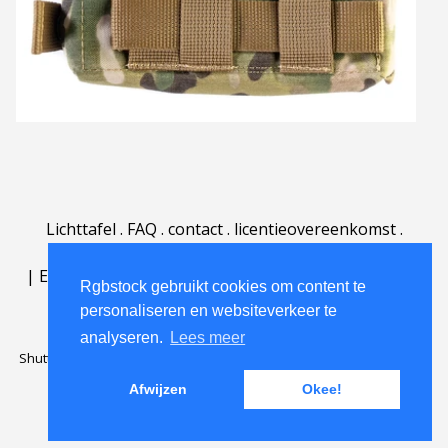
Lichttafel
.
FAQ
.
contact
.
licentieovereenkomst
.
gebruiksovereenkomst
.
over
.
|
English
|
Deutsch
|
Español
|
Polski
|
Português
|
Rgbstock gebruikt cookies om content te
Nederlands
|
personaliseren en websiteverkeer te
analyseren.
Lees meer
Shutterstock official partner of Rgbstock
Saqurai AI official partner of
Rgbstock
Afwijzen
Okee!