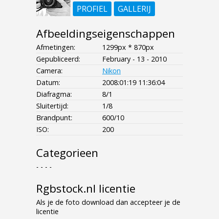
PROFIEL
GALLERIJ
Afbeeldingseigenschappen
Afmetingen:
1299px * 870px
Gepubliceerd:
February - 13 - 2010
Camera:
Nikon
Datum:
2008:01:19 11:36:04
Diafragma:
8/1
Sluitertijd:
1/8
Brandpunt:
600/10
ISO:
200
Categorieen
- - - -
Rgbstock.nl licentie
Als je de foto download dan accepteer je de
licentie