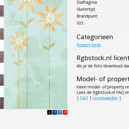
Diafragma:
Sluitertijd:
Brandpunt:
ISO:
Categorieen
flowers
birds
Rgbstock.nl licen
Als je de foto download dan
Model- of propert
Geen model- of property re
Lees de Rgbstock.nl FAQ e
|
FAQ
|
voorwaarden
|
L
F
T
P