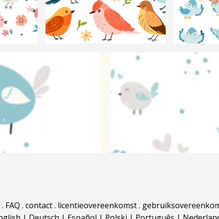
.
FAQ
.
contact
.
licentieovereenkomst
.
gebruiksovereenko
nglish
|
Deutsch
|
Español
|
Polski
|
Português
|
Nederlan