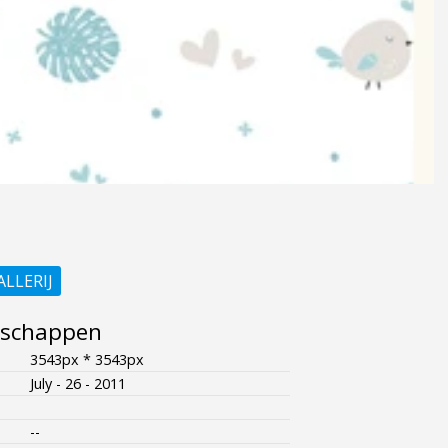
ALLERIJ
nschappen
3543px * 3543px
July - 26 - 2011
--