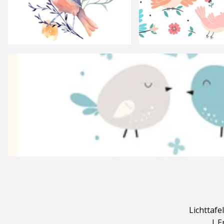
Lichttafel
|
E