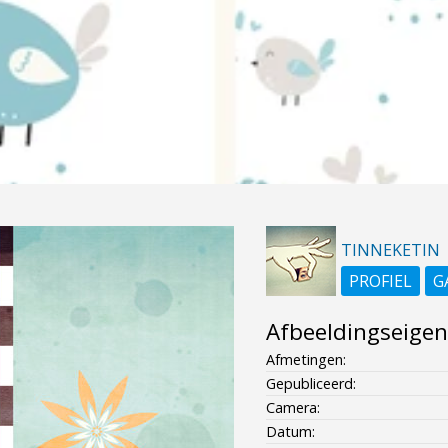
TINNEKETIN
PROFIEL
G
Afbeeldingseige
Afmetingen:
Gepubliceerd:
Camera:
Datum: