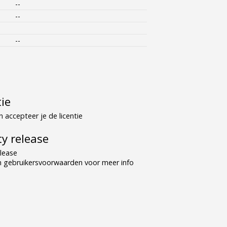
--
--
--
tie
 accepteer je de licentie
y release
lease
n gebruikersvoorwaarden voor meer info