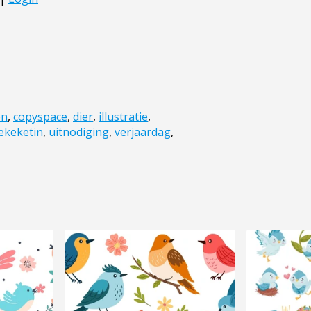
en
,
copyspace
,
dier
,
illustratie
,
ekeketin
,
uitnodiging
,
verjaardag
,