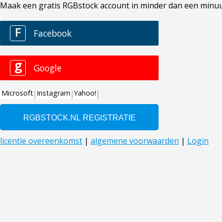
Maak een gratis RGBstock account in minder dan een minuut. 
F
Facebook
g
Google
Microsoft
Instagram
Yahoo!
licentie overeenkomst
|
algemene voorwaarden
|
Login