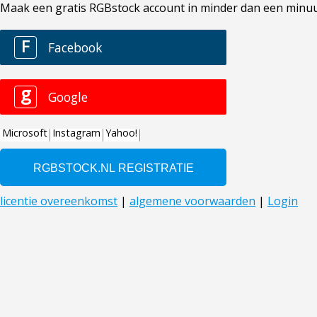
Maak een gratis RGBstock account in minder dan een minuut. 
F
Facebook
g
Google
Microsoft
Instagram
Yahoo!
licentie overeenkomst
|
algemene voorwaarden
|
Login