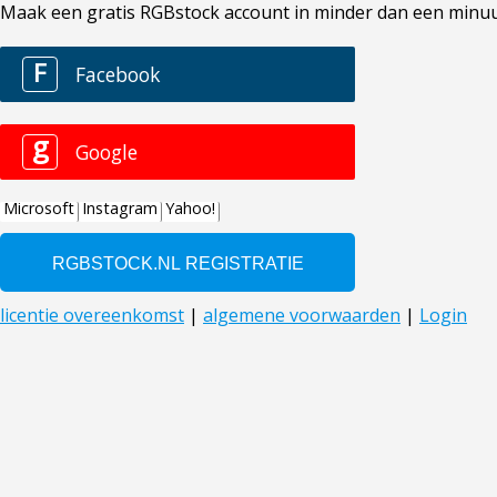
Maak een gratis RGBstock account in minder dan een minuut. 
F
Facebook
g
Google
Microsoft
Instagram
Yahoo!
licentie overeenkomst
|
algemene voorwaarden
|
Login