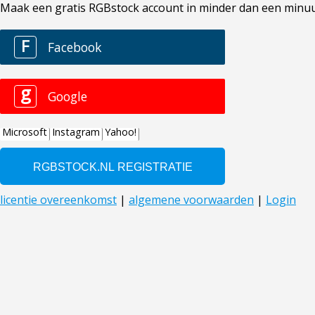
Maak een gratis RGBstock account in minder dan een minuut. 
F
Facebook
g
Google
Microsoft
Instagram
Yahoo!
licentie overeenkomst
|
algemene voorwaarden
|
Login