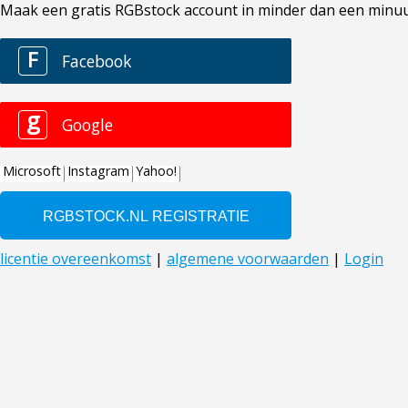
Maak een gratis RGBstock account in minder dan een minuut. 
F
Facebook
g
Google
Microsoft
Instagram
Yahoo!
licentie overeenkomst
|
algemene voorwaarden
|
Login