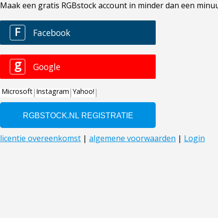
Maak een gratis RGBstock account in minder dan een minuut. 
F
Facebook
g
Google
Microsoft
Instagram
Yahoo!
licentie overeenkomst
|
algemene voorwaarden
|
Login