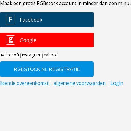
Maak een gratis RGBstock account in minder dan een minuut. 
F
Facebook
g
Google
Microsoft
Instagram
Yahoo!
licentie overeenkomst
|
algemene voorwaarden
|
Login