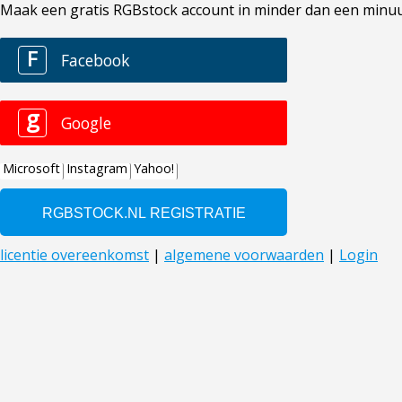
Maak een gratis RGBstock account in minder dan een minuut. 
F
Facebook
g
Google
Microsoft
Instagram
Yahoo!
licentie overeenkomst
|
algemene voorwaarden
|
Login