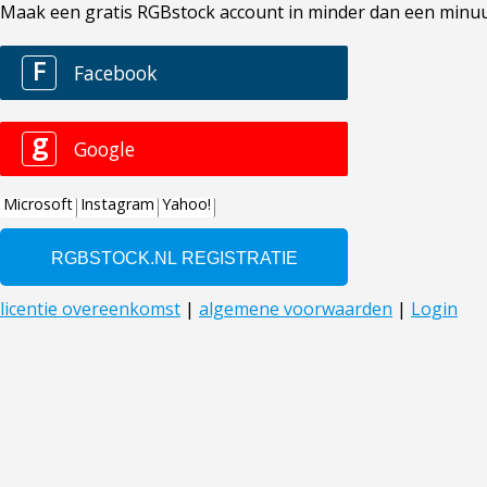
Maak een gratis RGBstock account in minder dan een minuut. 
F
Facebook
g
Google
Microsoft
Instagram
Yahoo!
licentie overeenkomst
|
algemene voorwaarden
|
Login