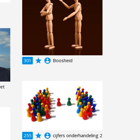
grade
account_circle
301
Boosheid
ret
grade
account_circle
255
cijfers onderhandeling 2