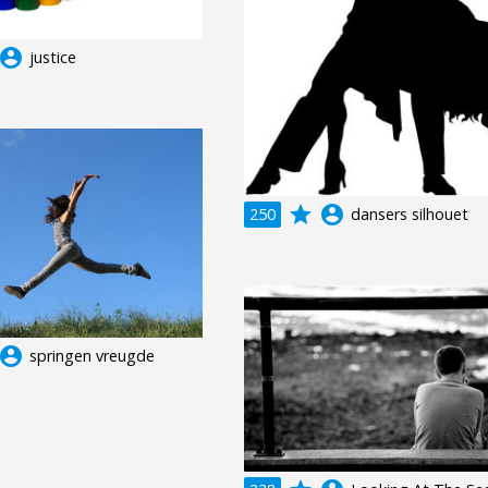
ccount_circle
justice
grade
account_circle
250
dansers silhouet
ccount_circle
springen vreugde