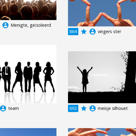
e
account_circle
Menigte, geïsoleerd
grade
account_circle
864
vingers ster
ccount_circle
grade
account_circle
team
692
meisje silhouet