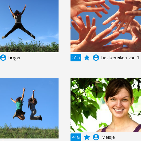
ccount_circle
grade
account_circle
hoger
515
het bereiken van 1
grade
account_circle
418
Meisje