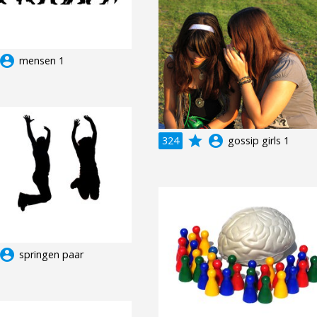
ccount_circle
mensen 1
grade
account_circle
324
gossip girls 1
ccount_circle
springen paar