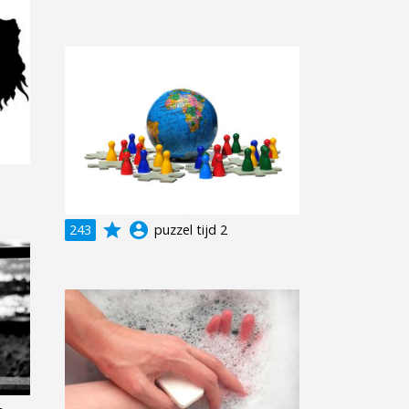
grade
account_circle
243
puzzel tijd 2