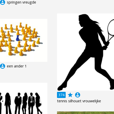
ccount_circle
springen vreugde
ccount_circle
een ander 1
grade
account_circle
374
tennis silhouet vrouwelijke