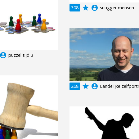
grade
account_circle
308
snugger mensen
ccount_circle
puzzel tijd 3
grade
account_circle
268
Landelijke zelfport