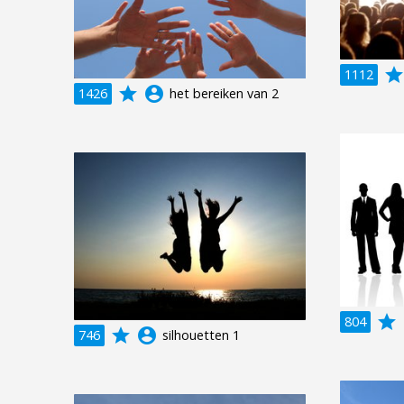
grad
1112
grade
account_circle
1426
het bereiken van 2
grade
a
804
grade
account_circle
746
silhouetten 1