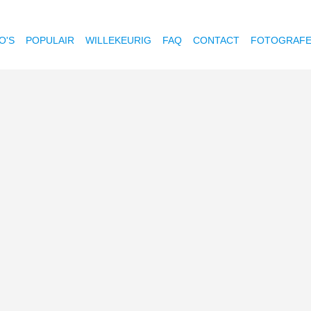
O'S
POPULAIR
WILLEKEURIG
FAQ
CONTACT
FOTOGRAF