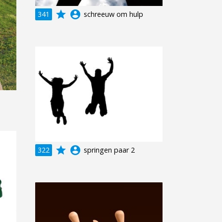
grade
account_circle
341
schreeuw om hulp
grade
account_circle
322
springen paar 2