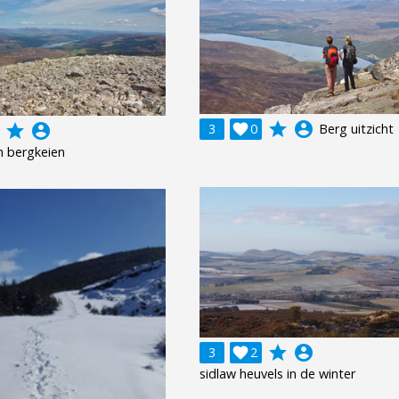
grade
account_circle
grade
account_circle
3

0
Berg uitzicht
on bergkeien
grade
account_circle
3

2
sidlaw heuvels in de winter