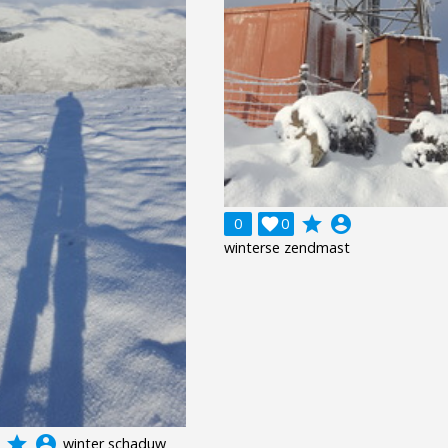
grade
account_circle
0

0
winterse zendmast
grade
account_circle
winter schaduw