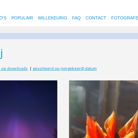
O'S
POPULAIR
WILLEKEURIG
FAQ
CONTACT
FOTOGRAF
j
d op downloads
|
gesorteerd op (omgekeerd) datum