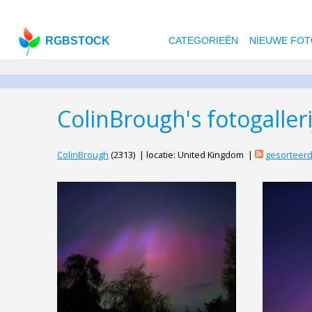
RGBSTOCK
CATEGORIEËN
NIEUWE FOT
ColinBrough's fotogalleri
ColinBrough
(2313) | locatie: United Kingdom |
gesorteer