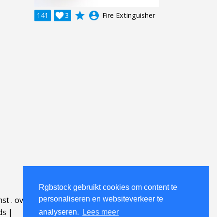
grade
account_circle
141

3
Fire Extinguisher
Rgbstock gebruikt cookies om content te
personaliseren en websiteverkeer te
mst
.
over
.
ds
|
analyseren.
Lees meer