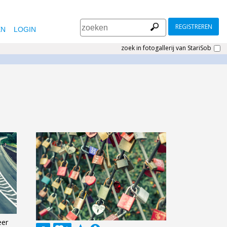
REGISTREREN
EN
LOGIN
zoek in fotogallerij van StariSob
eer