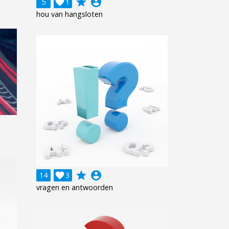
grade
account_circle
5

1
hou van hangsloten
grade
account_circle
14

3
vragen en antwoorden