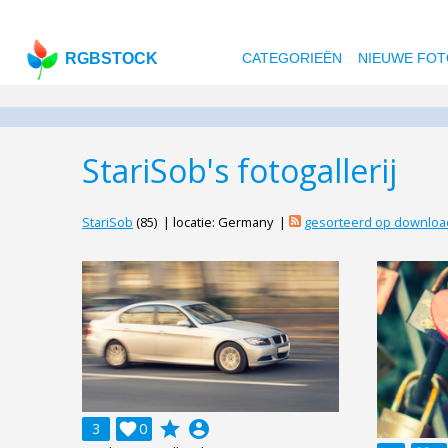
RGBSTOCK
CATEGORIEËN
NIEUWE FOT
StariSob's fotogallerij
StariSob
(85) | locatie: Germany |
gesorteerd op downloa
grade
account_circle
3

0