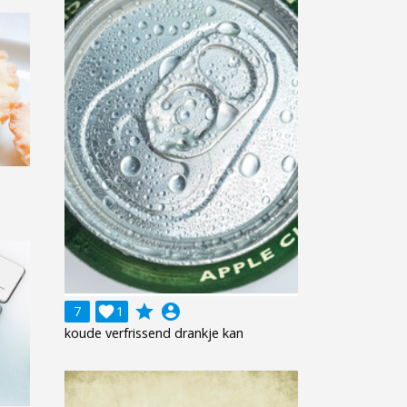
grade
account_circle
7

1
koude verfrissend drankje kan