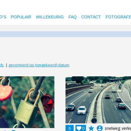
O'S
POPULAIR
WILLEKEURIG
FAQ
CONTACT
FOTOGRAF
ds
|
gesorteerd op (omgekeerd) datum
grade
account_circle
6

0
snelweg verk