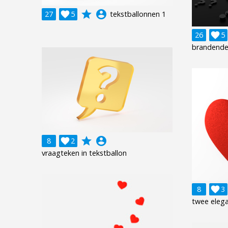
grade
account_circle
27

5
tekstballonnen 1
26

5
brandende
grade
account_circle
8

2
vraagteken in tekstballon
8

3
twee elega