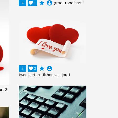
grade
account_circle
4

1
groot rood hart 1
grade
account_circle
2

0
twee harten - ik hou van jou 1
rt 2