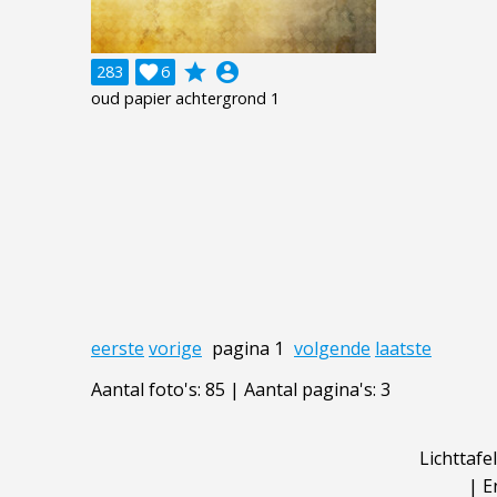
grade
account_circle
283

6
oud papier achtergrond 1
eerste
vorige
pagina 1
volgende
laatste
Aantal foto's: 85 | Aantal pagina's: 3
Lichttafel
|
E