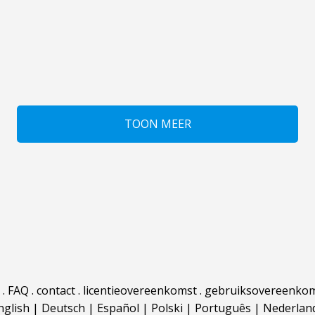
TOON MEER
.
FAQ
.
contact
.
licentieovereenkomst
.
gebruiksovereenko
nglish
|
Deutsch
|
Español
|
Polski
|
Português
|
Nederlan