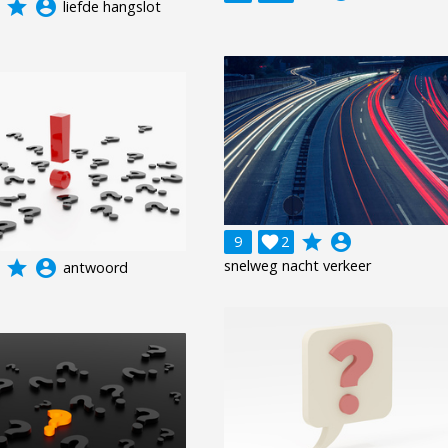
grade
account_circle
liefde hangslot
grade
account_circle
9

2
grade
account_circle
snelweg nacht verkeer
antwoord