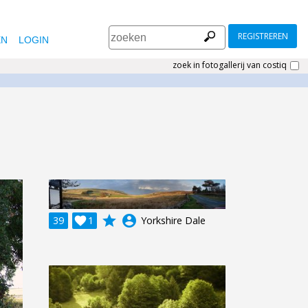
REGISTREREN
EN
LOGIN
zoek in fotogallerij van costiq
grade
account_circle
39

1
Yorkshire Dale