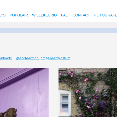
O'S
POPULAIR
WILLEKEURIG
FAQ
CONTACT
FOTOGRAF
wnloads
|
gesorteerd op (omgekeerd) datum