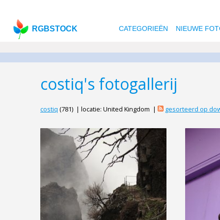
RGBSTOCK
CATEGORIEËN
NIEUWE FOT
costiq's fotogallerij
costiq
(781) | locatie: United Kingdom |
gesorteerd op do