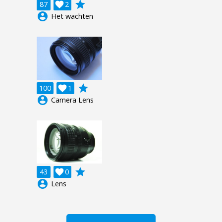
grade
87

2
account_circle
Het wachten
grade
100

1
account_circle
Camera Lens
grade
43

0
account_circle
Lens