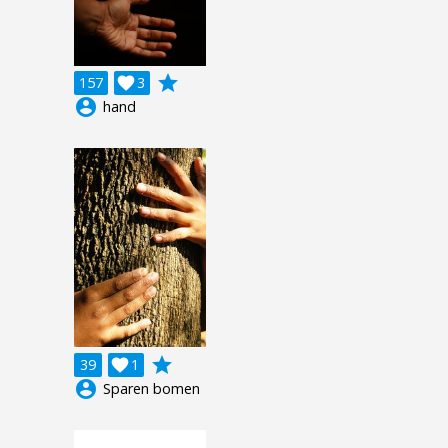
grade
157

3
account_circle
hand
grade
39

1
account_circle
Sparen bomen