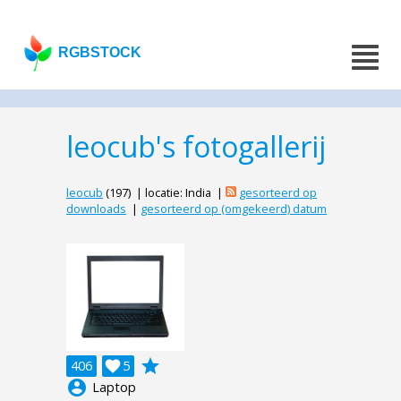
RGBSTOCK
leocub's fotogallerij
leocub
(197) | locatie: India |
gesorteerd op
downloads
|
gesorteerd op (omgekeerd) datum
grade
406

5
account_circle
Laptop