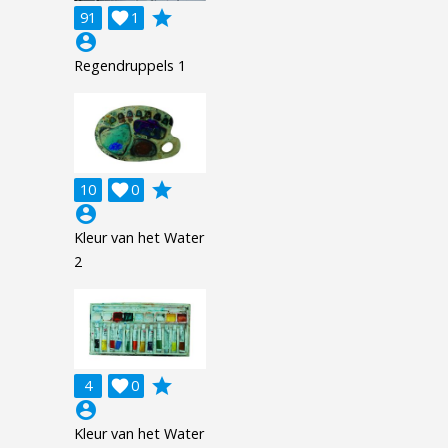
grade
91

1
account_circle
Regendruppels 1
grade
10

0
account_circle
Kleur van het Water
2
grade
4

0
account_circle
Kleur van het Water