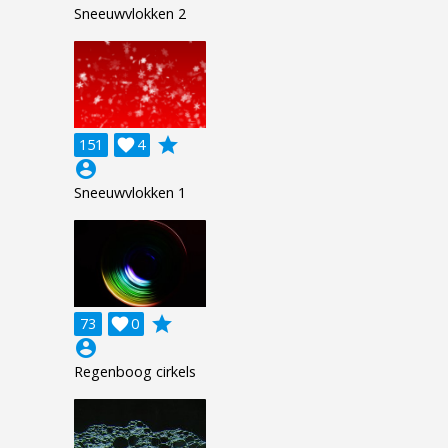
Sneeuwvlokken 2
grade
151

4
account_circle
Sneeuwvlokken 1
grade
73

0
account_circle
Regenboog cirkels