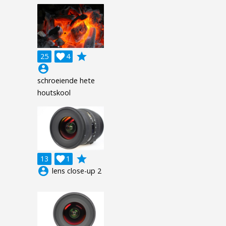
grade
25

4
account_circle
schroeiende hete
houtskool
grade
13

1
account_circle
lens close-up 2