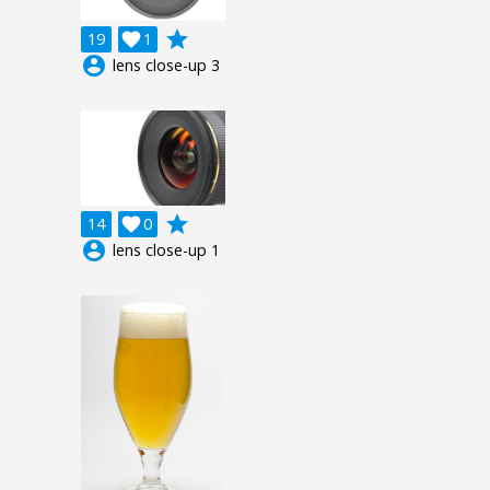
grade
19

1
account_circle
lens close-up 3
grade
14

0
account_circle
lens close-up 1