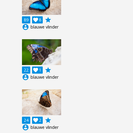
grade
89

8
account_circle
blauwe vlinder
grade
22

1
account_circle
blauwe vlinder
grade
24

2
account_circle
blauwe vlinder