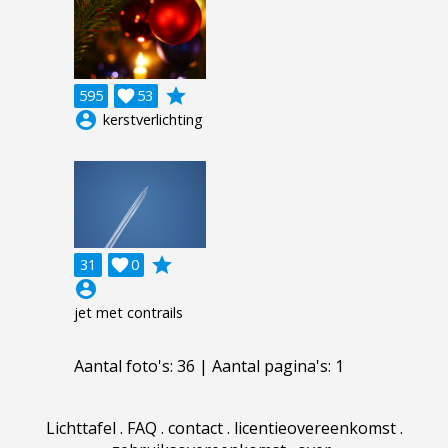
grade
595

53
account_circle
kerstverlichting
grade
31

0
account_circle
jet met contrails
Aantal foto's: 36 | Aantal pagina's: 1
Lichttafel
.
FAQ
.
contact
.
licentieovereenkomst
.