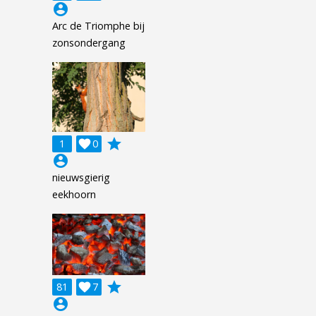
account_circle
Arc de Triomphe bij
zonsondergang
grade
1

0
account_circle
nieuwsgierig
eekhoorn
grade
81

7
account_circle