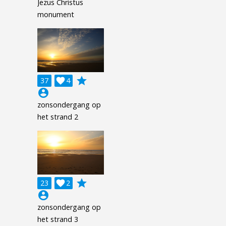
Jezus Christus
monument
grade
37

4
account_circle
zonsondergang op
het strand 2
grade
23

2
account_circle
zonsondergang op
het strand 3