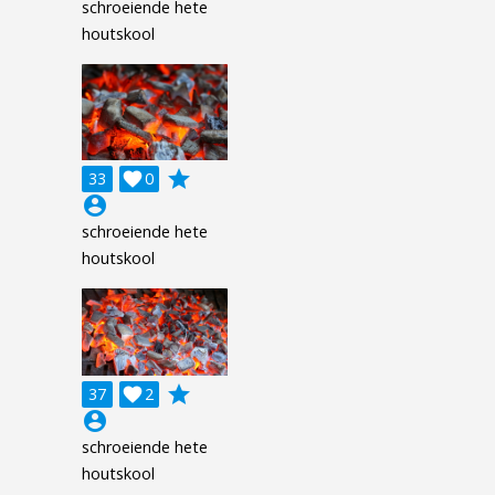
schroeiende hete
houtskool
grade
33

0
account_circle
schroeiende hete
houtskool
grade
37

2
account_circle
schroeiende hete
houtskool