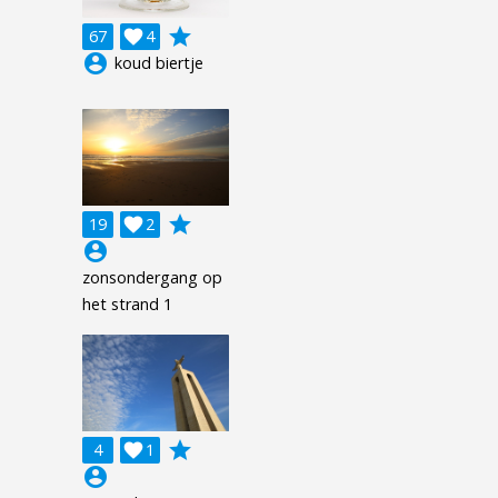
grade
67

4
account_circle
koud biertje
grade
19

2
account_circle
zonsondergang op
het strand 1
grade
4

1
account_circle