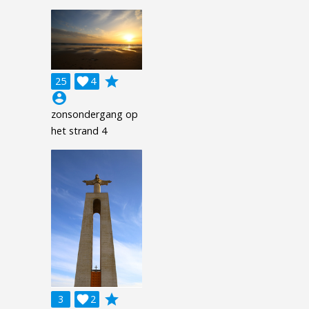
grade
25

4
account_circle
zonsondergang op
het strand 4
grade
3

2