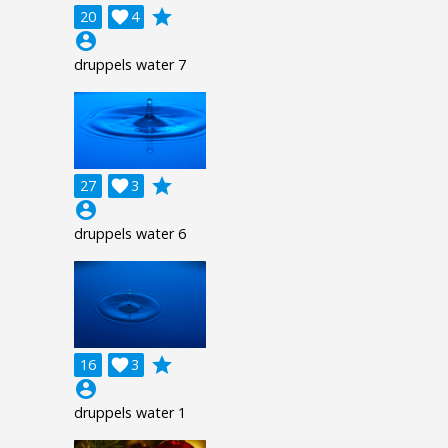
grade
20

4
account_circle
druppels water 7
grade
27

3
account_circle
druppels water 6
grade
16

3
account_circle
druppels water 1