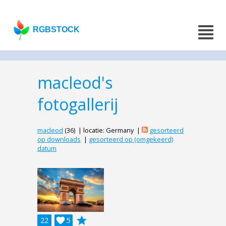
RGBSTOCK
macleod's
fotogallerij
macleod
(36) | locatie: Germany |
gesorteerd
op downloads
|
gesorteerd op (omgekeerd)
datum
grade
22

5