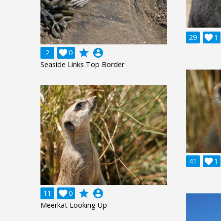
29

1
grade
account_circle
2

0
Seaside Links Top Border
41

1
grade
account_circle
11

0
Meerkat Looking Up