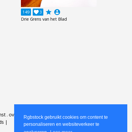
grade
account_circle
149

3
Drie Grens van het Blad
mst
.
over
.
Rgbstock gebruikt cookies om content te
ds
|
personaliseren en websiteverkeer te