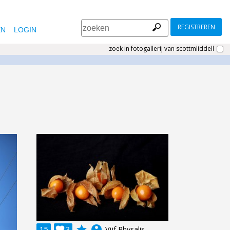
REGISTREREN
EN
LOGIN
zoek in fotogallerij van scottmliddell
grade
account_circle
15

3
Vijf Physalis