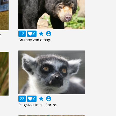
grade
account_circle
12

0
e
Grumpy zon draagt
grade
account_circle
22

0
Ringstaartmaki Portret