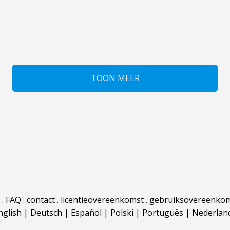
TOON MEER
.
FAQ
.
contact
.
licentieovereenkomst
.
gebruiksovereenko
nglish
|
Deutsch
|
Español
|
Polski
|
Português
|
Nederlan