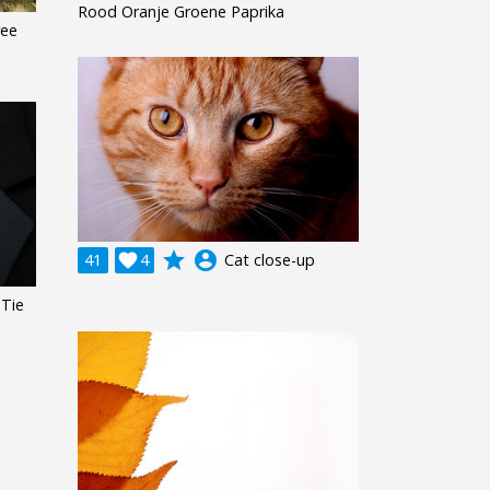
Rood Oranje Groene Paprika
ree
grade
account_circle
41

4
Cat close-up
Tie