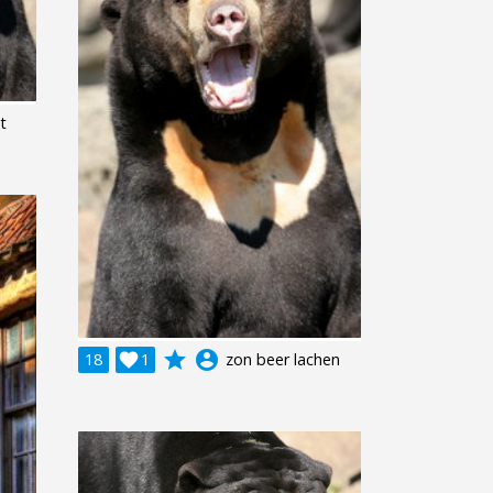
t
grade
account_circle
18

1
zon beer lachen