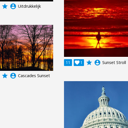
grade
account_circle
Uitdrukkelijk
grade
account_circle
11

1
Sunset Stroll
grade
account_circle
Cascades Sunset