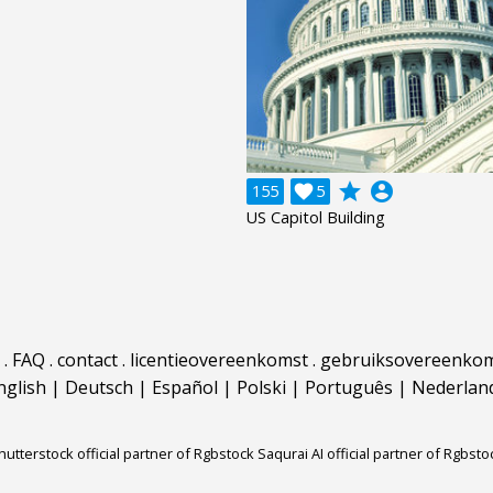
grade
account_circle
155

5
US Capitol Building
.
FAQ
.
contact
.
licentieovereenkomst
.
gebruiksovereenko
nglish
|
Deutsch
|
Español
|
Polski
|
Português
|
Nederlan
hutterstock official partner of Rgbstock
Saqurai AI official partner of Rgbsto