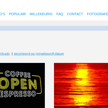
O'S
POPULAIR
WILLEKEURIG
FAQ
CONTACT
FOTOGRAF
wnloads
|
gesorteerd op (omgekeerd) datum