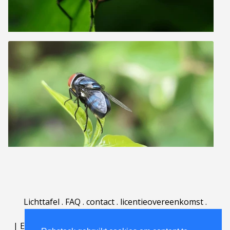
Lichttafel
.
FAQ
.
contact
.
licentieovereenkomst
.
gebruiksovereenkomst
.
over
.
|
English
|
Deutsch
|
Español
|
Polski
|
Português
|