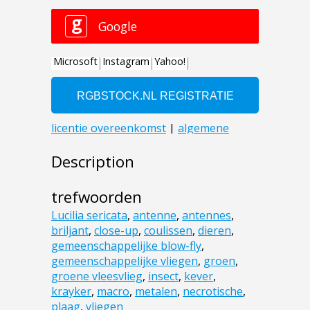
Description
trefwoorden
Lucilia sericata
,
antenne
,
antennes
,
briljant
,
close-up
,
coulissen
,
dieren
,
gemeenschappelijke blow-fly
,
gemeenschappelijke vliegen
,
groen
,
groene vleesvlieg
,
insect
,
kever
,
krayker
,
macro
,
metalen
,
necrotische
,
plaag
,
vliegen