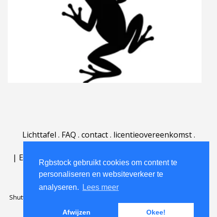
Lichttafel
.
FAQ
.
contact
.
licentieovereenkomst
.
gebruiksovereenkomst
.
over
.
|
English
|
Deutsch
|
Español
|
Polski
|
Português
|
Rgbstock gebruikt cookies om content te
Nederlands
|
personaliseren en websiteverkeer te
analyseren.
Lees meer
Shutterstock official partner of Rgbstock
Saqurai AI official partner of
Rgbstock
Afwijzen
Okee!