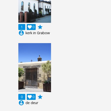
grade
1

0
account_circle
kerk in Grabow
grade
0

0
account_circle
de deur