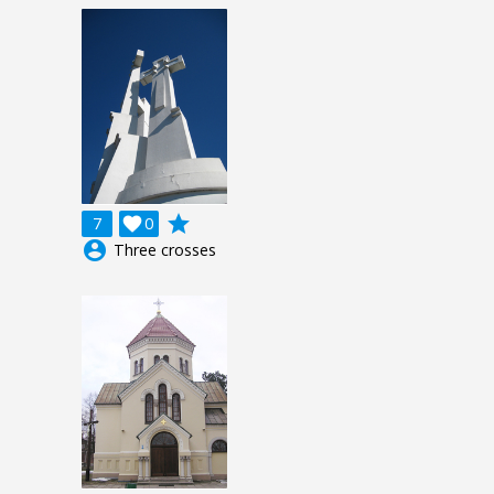
grade
7

0
account_circle
Three crosses