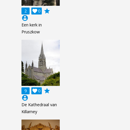
grade
2

0
account_circle
Een kerk in
Pruszkow
grade
9

0
account_circle
De Kathedraal van
Killarney