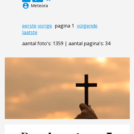
account_circle
Meteora
eerste
vorige
pagina 1
volgende
laatste
aantal foto's: 1359 | aantal pagina's: 34