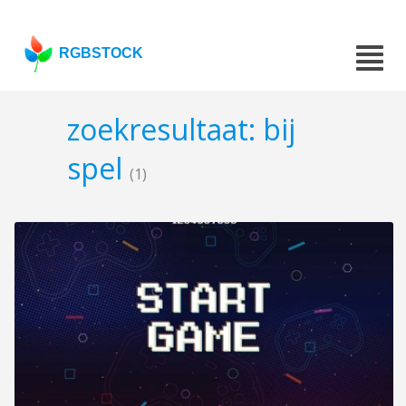
RGBSTOCK
zoekresultaat: bij
spel
(1)