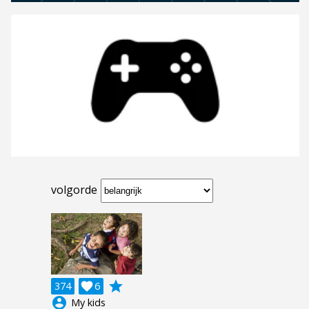
volgorde
grade
374

6
account_circle
My kids