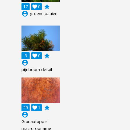
grade
17

0
account_circle
groene baaien
grade
5

0
account_circle
pijnboom detail
grade
29

1
account_circle
Granaatappel
macro-opname