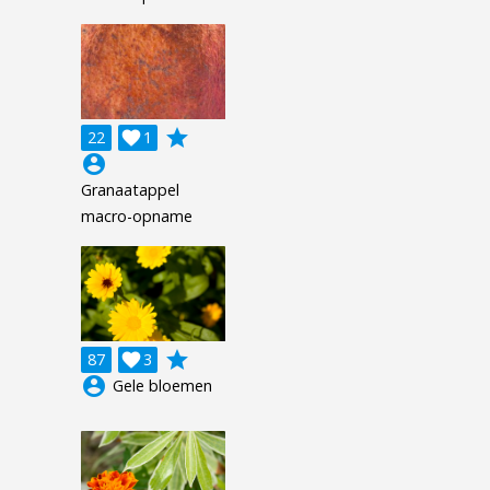
grade
22

1
account_circle
Granaatappel
macro-opname
grade
87

3
account_circle
Gele bloemen