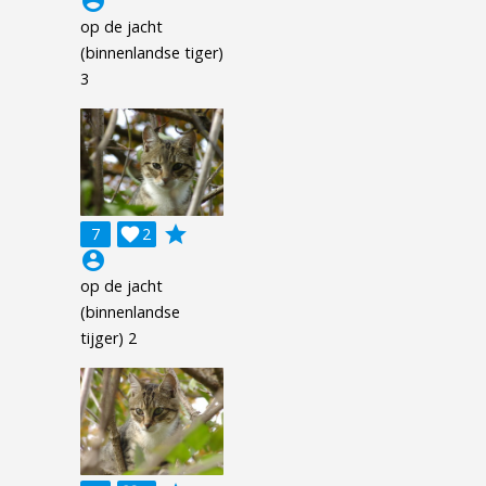
account_circle
op de jacht
(binnenlandse tiger)
3
grade
7

2
account_circle
op de jacht
(binnenlandse
tijger) 2