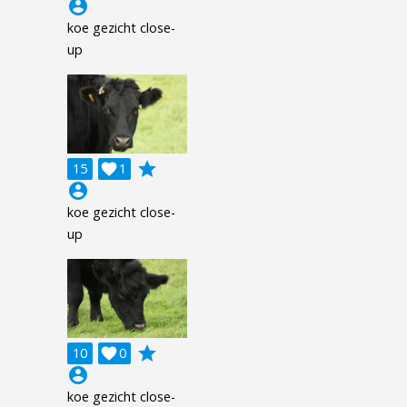
account_circle
koe gezicht close-
up
grade
15

1
account_circle
koe gezicht close-
up
grade
10

0
account_circle
koe gezicht close-