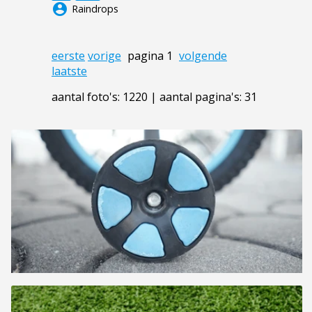
account_circle
Raindrops
eerste
vorige
pagina 1
volgende
laatste
aantal foto's: 1220 | aantal pagina's: 31