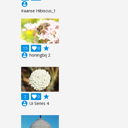
account_circle
Iraanse Hibiscus_1
grade
15

0
account_circle
honingbij 2
grade
2

0
account_circle
Ui Series 4