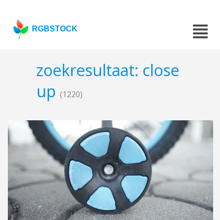
RGBSTOCK
zoekresultaat: close
up
(1220)