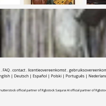
.
FAQ
.
contact
.
licentieovereenkomst
.
gebruiksovereenko
nglish
|
Deutsch
|
Español
|
Polski
|
Português
|
Nederlan
hutterstock official partner of Rgbstock
Saqurai AI official partner of Rgbsto