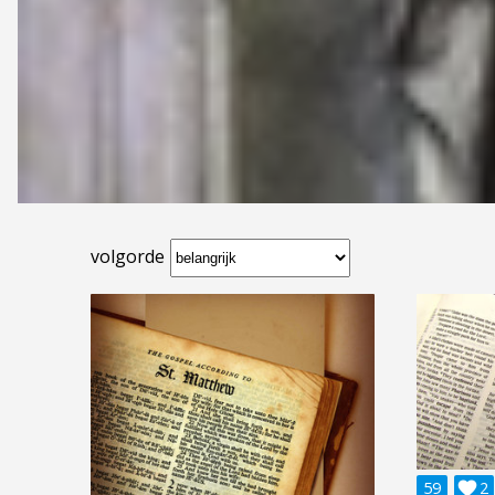
volgorde
59

2