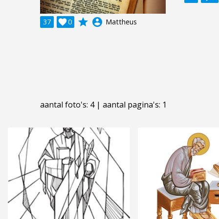
grade
account_circle
37

0
Mattheus
aantal foto's: 4 | aantal pagina's: 1