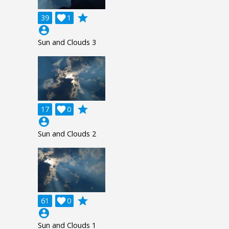
grade
39

1
account_circle
Sun and Clouds 3
grade
17

0
account_circle
Sun and Clouds 2
grade
61

0
account_circle
Sun and Clouds 1