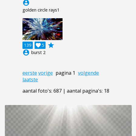
account_circle
golden circle rays1
grade
139

5
account_circle
burst 2
eerste
vorige
pagina 1
volgende
laatste
aantal foto's: 687 | aantal pagina's: 18