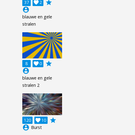
grade
37

2
account_circle
blauwe en gele
stralen
grade
8

0
account_circle
blauwe en gele
stralen 2
grade
120

10
account_circle
Burst