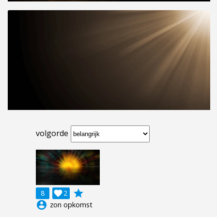
volgorde
grade
8

2
account_circle
zon opkomst