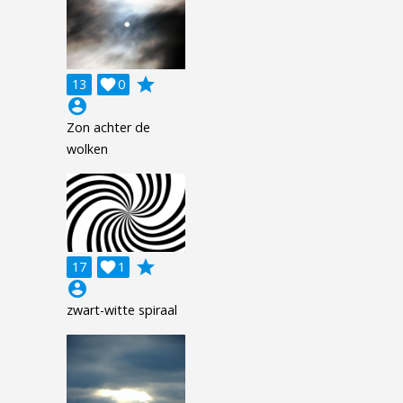
grade
13

0
account_circle
Zon achter de
wolken
grade
17

1
account_circle
zwart-witte spiraal