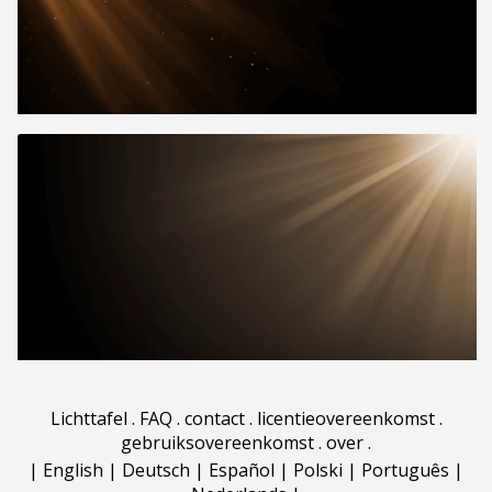
Lichttafel
.
FAQ
.
contact
.
licentieovereenkomst
.
gebruiksovereenkomst
.
over
.
|
English
|
Deutsch
|
Español
|
Polski
|
Português
|