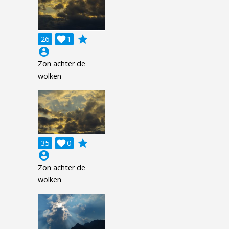
grade
26

1
account_circle
Zon achter de
wolken
grade
35

0
account_circle
Zon achter de
wolken