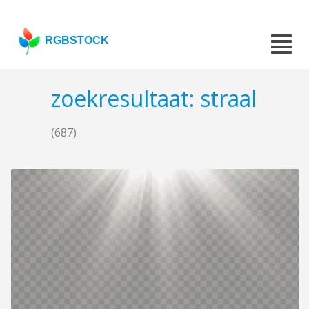
RGBSTOCK
zoekresultaat: straal
(687)