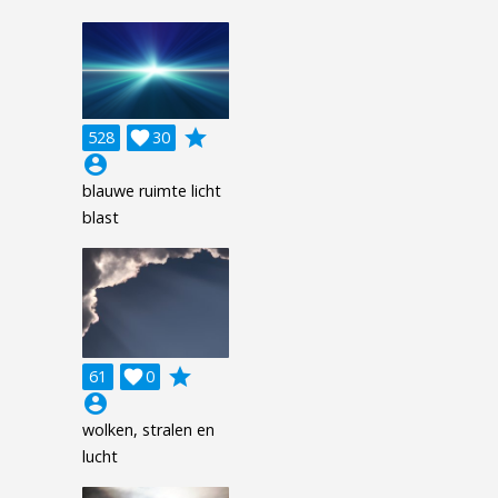
grade
528

30
account_circle
blauwe ruimte licht
blast
grade
61

0
account_circle
wolken, stralen en
lucht