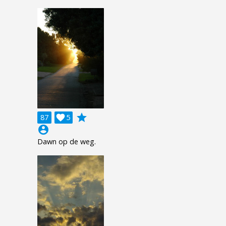
grade
87

5
account_circle
Dawn op de weg.