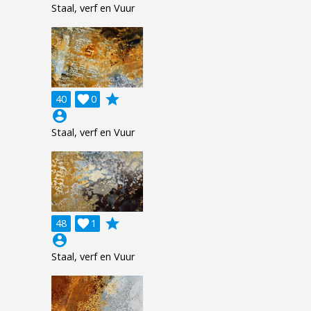
Staal, verf en Vuur
grade
40

0
account_circle
Staal, verf en Vuur
grade
48

1
account_circle
Staal, verf en Vuur