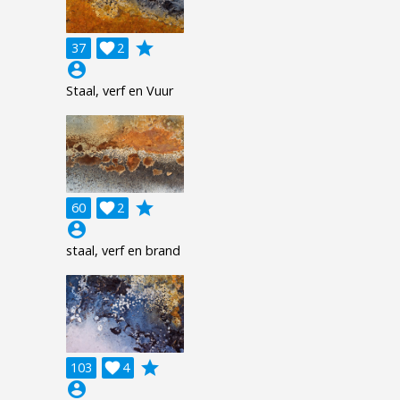
grade
37

2
account_circle
Staal, verf en Vuur
grade
60

2
account_circle
staal, verf en brand
grade
103

4
account_circle