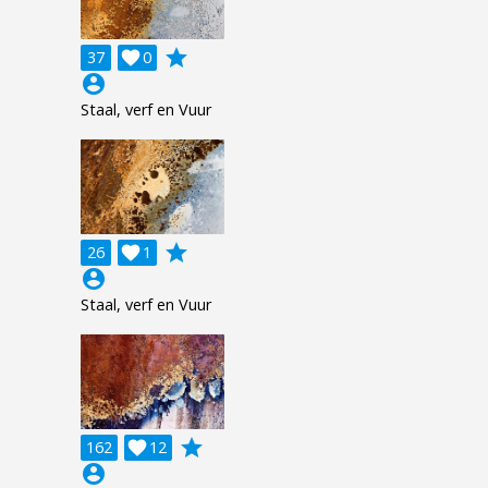
grade
37

0
account_circle
Staal, verf en Vuur
grade
26

1
account_circle
Staal, verf en Vuur
grade
162

12
account_circle