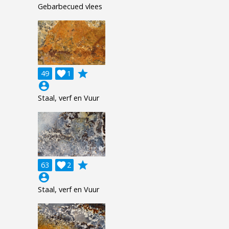
Gebarbecued vlees
grade
49

1
account_circle
Staal, verf en Vuur
grade
63

2
account_circle
Staal, verf en Vuur