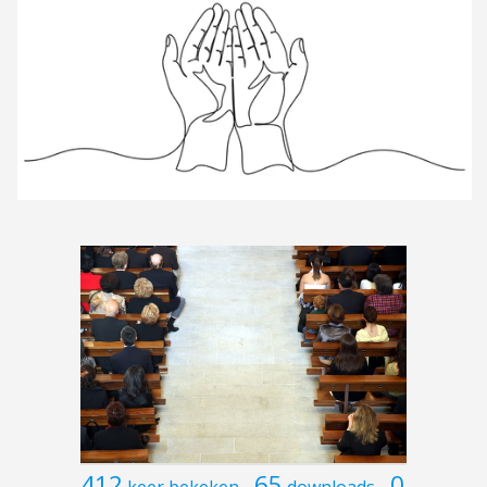
412
65
0
keer bekeken
downloads