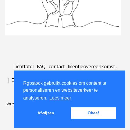
Lichttafel
.
FAQ
.
contact
.
licentieovereenkomst
.
gebruiksovereenkomst
.
over
.
|
English
|
Deutsch
|
Español
|
Polski
|
Português
|
Rgbstock gebruikt cookies om content te
Nederlands
|
personaliseren en websiteverkeer te
analyseren.
Lees meer
Shutterstock official partner of Rgbstock
Saqurai AI official partner of
Rgbstock
Afwijzen
Okee!