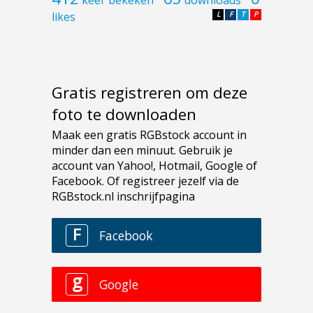
likes
L
F
T
P
Gratis registreren om deze
foto te downloaden