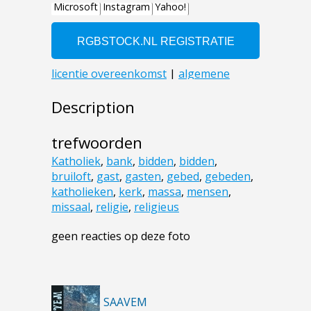
Description
trefwoorden
Katholiek
,
bank
,
bidden
,
bidden
,
bruiloft
,
gast
,
gasten
,
gebed
,
gebeden
,
katholieken
,
kerk
,
massa
,
mensen
,
missaal
,
religie
,
religieus
geen reacties op deze foto
SAAVEM