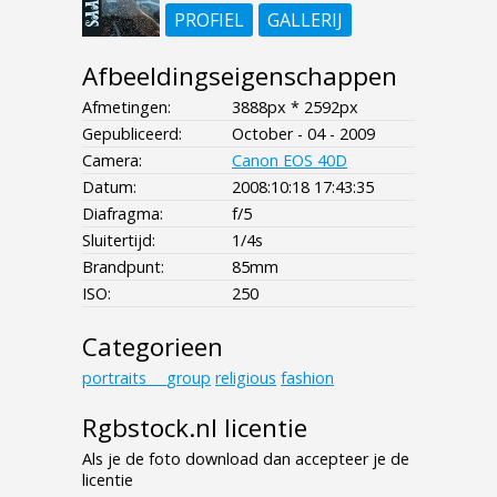
PROFIEL
GALLERIJ
Afbeeldingseigenschappen
Afmetingen:
3888px * 2592px
Gepubliceerd:
October - 04 - 2009
Camera:
Canon EOS 40D
Datum:
2008:10:18 17:43:35
Diafragma:
f/5
Sluitertijd:
1/4s
Brandpunt:
85mm
ISO:
250
Categorieen
portraits___group
religious
fashion
Rgbstock.nl licentie
Als je de foto download dan accepteer je de
licentie