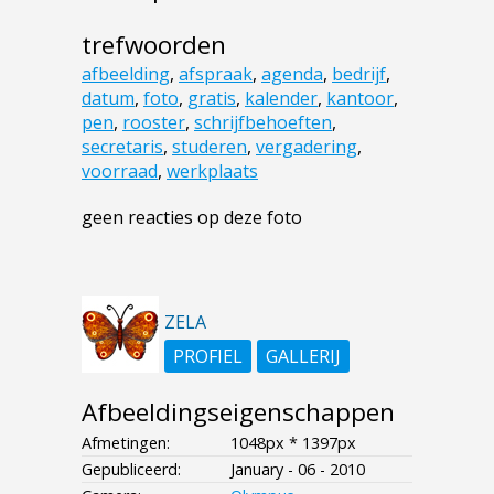
trefwoorden
afbeelding
,
afspraak
,
agenda
,
bedrijf
,
datum
,
foto
,
gratis
,
kalender
,
kantoor
,
pen
,
rooster
,
schrijfbehoeften
,
secretaris
,
studeren
,
vergadering
,
voorraad
,
werkplaats
geen reacties op deze foto
ZELA
PROFIEL
GALLERIJ
Afbeeldingseigenschappen
Afmetingen:
1048px * 1397px
Gepubliceerd:
January - 06 - 2010