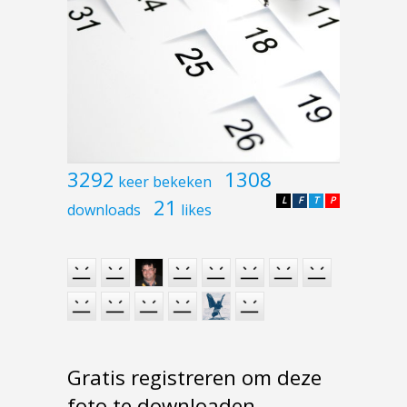
3292
1308
keer bekeken
21
L
F
T
P
downloads
likes
Gratis registreren om deze
foto te downloaden