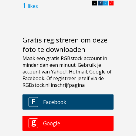
1
L
F
T
P
likes
Gratis registreren om deze
foto te downloaden