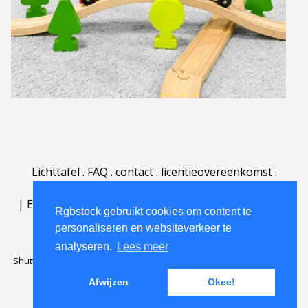
Lichttafel
.
FAQ
.
contact
.
licentieovereenkomst
.
gebruiksovereenkomst
.
over
.
|
English
|
Deutsch
|
Español
|
Polski
|
Português
|
Rgbstock gebruikt cookies om content te
Nederlands
|
personaliseren en websiteverkeer te
analyseren.
Lees meer
Shutterstock official partner of Rgbstock
Saqurai AI official partner of
Rgbstock
Afwijzen
Okee!