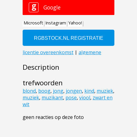
Description
trefwoorden
blond
,
boog
,
jong
,
jongen
,
kind
,
muziek
,
muziek
,
muzikant
,
pose
,
viool
,
zwart en
wit
geen reacties op deze foto