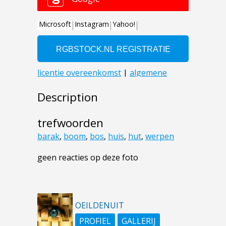
Description
trefwoorden
barak
,
boom
,
bos
,
huis
,
hut
,
werpen
geen reacties op deze foto
OEILDENUIT
PROFIEL
GALLERIJ