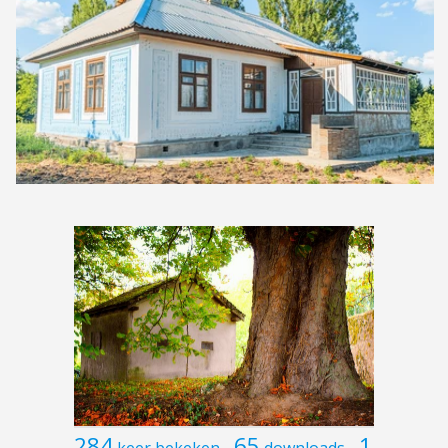
284
65
1