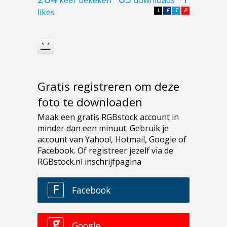
keer bekeken
downloads
likes
L
F
T
P
Gratis registreren om deze
foto te downloaden