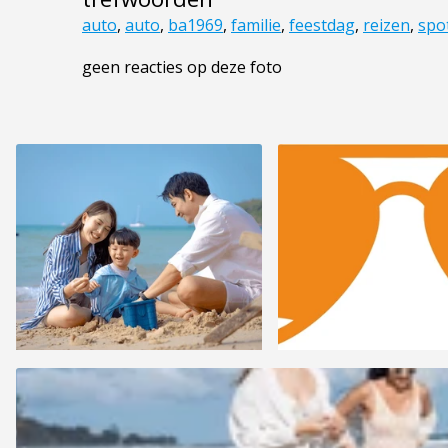
auto
,
auto
,
ba1969
,
familie
,
feestdag
,
reizen
,
spo
geen reacties op deze foto