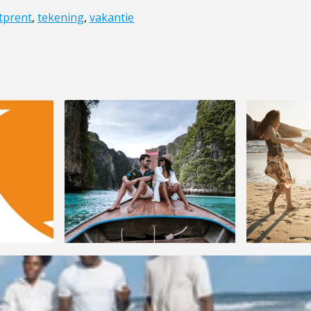
tprent
,
tekening
,
vakantie