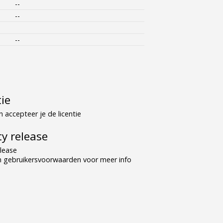
--
--
--
tie
 accepteer je de licentie
y release
lease
n gebruikersvoorwaarden voor meer info