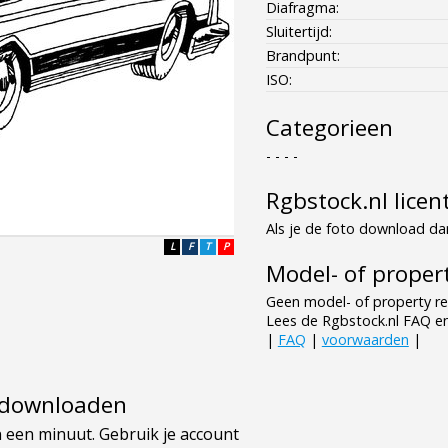
Diafragma:
Sluitertijd:
Brandpunt:
ISO:
Categorieen
- - - -
Rgbstock.nl licen
Als je de foto download dan
L
F
T
P
Model- of propert
Geen model- of property re
Lees de Rgbstock.nl FAQ e
|
FAQ
|
voorwaarden
|
e downloaden