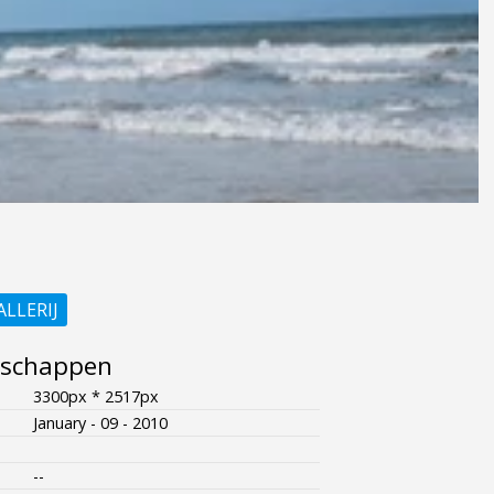
ALLERIJ
nschappen
3300px * 2517px
January - 09 - 2010
--