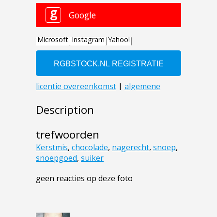
Description
trefwoorden
Kerstmis
,
chocolade
,
nagerecht
,
snoep
,
snoepgoed
,
suiker
geen reacties op deze foto