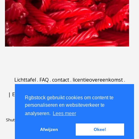
Lichttafel
.
FAQ
.
contact
.
licentieovereenkomst
.
gebruiksovereenkomst
.
over
.
|
English
|
Deutsch
|
Español
|
Polski
|
Português
|
Rgbstock gebruikt cookies om content te
Nederlands
|
personaliseren en websiteverkeer te
analyseren.
Lees meer
Shutterstock official partner of Rgbstock
Saqurai AI official partner of
Rgbstock
Afwijzen
Okee!