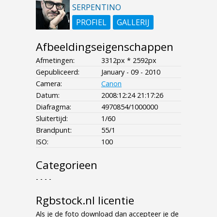
SERPENTINO
PROFIEL
GALLERIJ
Afbeeldingseigenschappen
Afmetingen:
3312px * 2592px
Gepubliceerd:
January - 09 - 2010
Camera:
Canon
Datum:
2008:12:24 21:17:26
Diafragma:
4970854/1000000
Sluitertijd:
1/60
Brandpunt:
55/1
ISO:
100
Categorieen
- - - -
Rgbstock.nl licentie
Als je de foto download dan accepteer je de