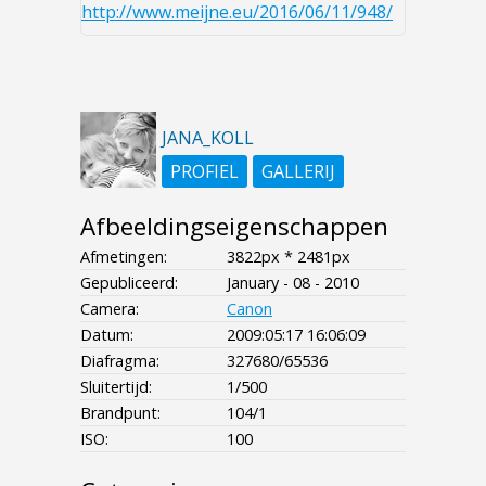
http://www.meijne.eu/2016/06/11/948/
JANA_KOLL
PROFIEL
GALLERIJ
Afbeeldingseigenschappen
Afmetingen:
3822px * 2481px
Gepubliceerd:
January - 08 - 2010
Camera:
Canon
Datum:
2009:05:17 16:06:09
Diafragma:
327680/65536
Sluitertijd:
1/500
Brandpunt:
104/1
ISO:
100