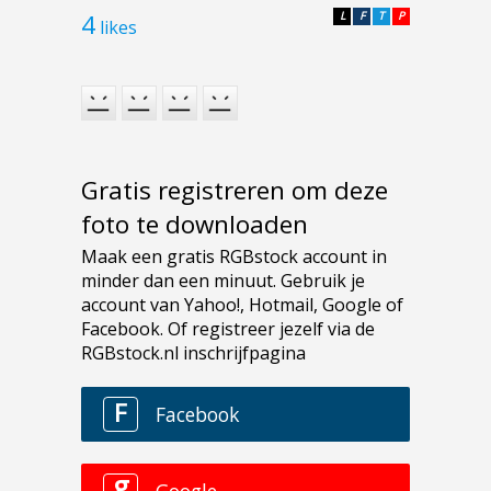
4
L
F
T
P
likes
Gratis registreren om deze
foto te downloaden