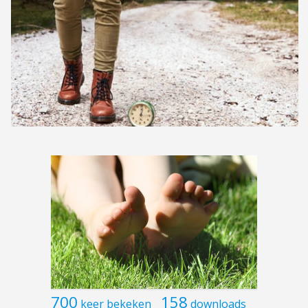
700
158
keer bekeken
downloads