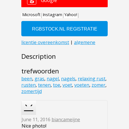
Description
trefwoorden
been
,
gras
,
nagel
,
nagels
,
relaxing rust
,
rusten
,
tenen
,
toe
,
voet
,
voeten
,
zomer
,
zomertijd
June 11, 2016
biancameijne
Nice photo!