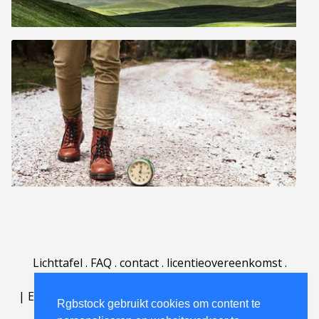
Lichttafel
.
FAQ
.
contact
.
licentieovereenkomst
.
gebruiksovereenkomst
.
over
.
|
English
|
Deutsch
|
Español
|
Polski
|
Português
|
Rgbstock gebruikt cookies om content te
Nederlands
|