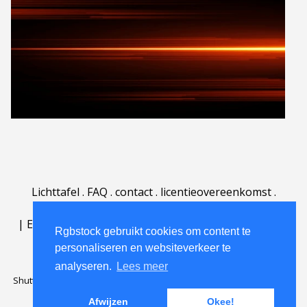
Lichttafel
.
FAQ
.
contact
.
licentieovereenkomst
.
gebruiksovereenkomst
.
over
.
|
English
|
Deutsch
|
Español
|
Polski
|
Português
|
Rgbstock gebruikt cookies om content te
Nederlands
|
personaliseren en websiteverkeer te
analyseren.
Lees meer
Shutterstock official partner of Rgbstock
Saqurai AI official partner of
Rgbstock
Afwijzen
Okee!