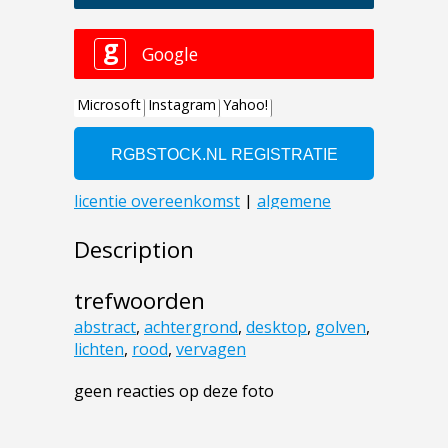
Description
trefwoorden
abstract
,
achtergrond
,
desktop
,
golven
,
lichten
,
rood
,
vervagen
geen reacties op deze foto