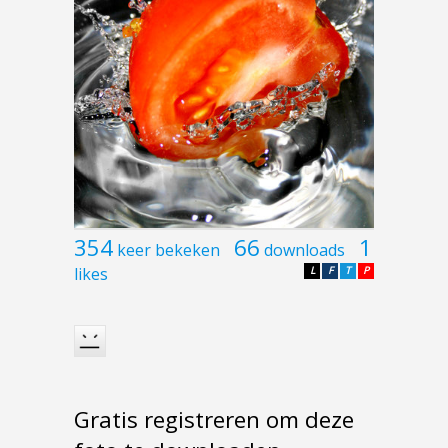
354
66
1
keer bekeken
downloads
likes
L
F
T
P
Gratis registreren om deze