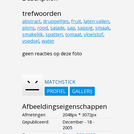
trefwoorden
abstract
,
druppeltjes
,
fruit
,
laten vallen
,
plons
,
rood
,
salade
,
sap
,
sappig
,
smaak
,
smakelijk
,
spatten
,
tomaat
,
vloeistof
,
voedsel
,
water
geen reacties op deze foto
MATCHSTICK
PROFIEL
GALLERIJ
Afbeeldingseigenschappen
Afmetingen:
2048px * 3072px
Gepubliceerd:
December - 18 -
2005