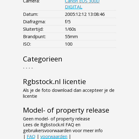
Camera:
Canon EOS 300D
DIGITAL
Datum:
2005:12:12 13:08:46
Diafragma:
f/5
Sluitertijd:
1/60s
Brandpunt:
55mm
ISO:
100
Categorieen
- - - -
Rgbstock.nl licentie
Als je de foto download dan accepteer je de
licentie
Model- of property release
Geen model- of property release
Lees de Rgbstock.nl FAQ en
gebruikersvoorwaarden voor meer info
|
FAQ
|
voorwaarden
|