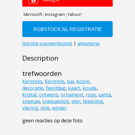
Description
trefwoorden
Kerstmis
,
Kerstmis
,
bal
,
boom
,
decoratie
,
feestdag
,
kaart
,
koude
,
kristal
,
ontwerp
,
ornament
,
rose
,
santa
,
sneeuw
,
sneeuwvlok
,
ster
,
tekening
,
viering
,
vlok
,
winter
geen reacties op deze foto