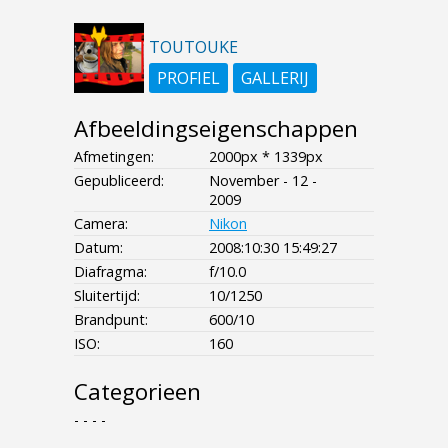
TOUTOUKE
PROFIEL
GALLERIJ
Afbeeldingseigenschappen
Afmetingen:
2000px * 1339px
Gepubliceerd:
November - 12 -
2009
Camera:
Nikon
Datum:
2008:10:30 15:49:27
Diafragma:
f/10.0
Sluitertijd:
10/1250
Brandpunt:
600/10
ISO:
160
Categorieen
- - - -