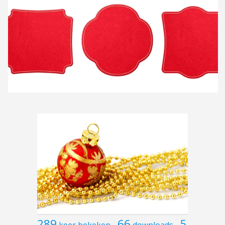
289
66
5