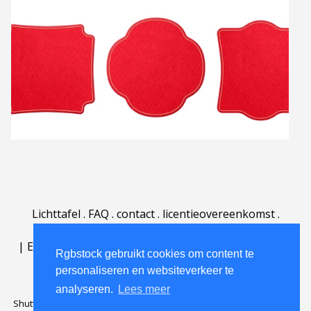
Lichttafel
.
FAQ
.
contact
.
licentieovereenkomst
.
gebruiksovereenkomst
.
over
.
|
English
|
Deutsch
|
Español
|
Polski
|
Português
|
Rgbstock gebruikt cookies om content te
Nederlands
|
personaliseren en websiteverkeer te
analyseren.
Lees meer
Shutterstock official partner of Rgbstock
Saqurai AI official partner of