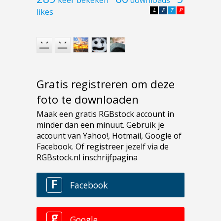
keer bekeken
downloads
likes
L
F
T
P
Gratis registreren om deze
foto te downloaden