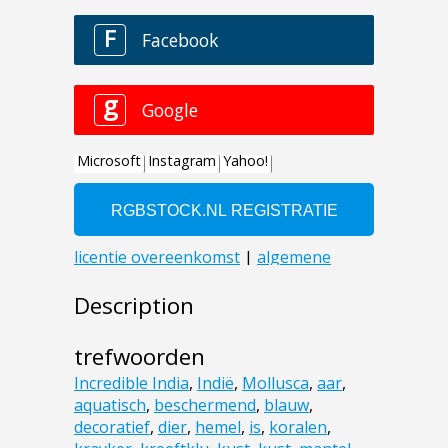
Description
trefwoorden
Incredible India
,
Indië
,
Mollusca
,
aar
,
aquatisch
,
beschermend
,
blauw
,
decoratief
,
dier
,
hemel
,
is
,
koralen
,