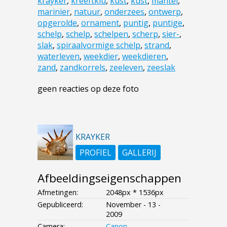
krayker
,
kreeftklu
,
kust
,
kust
,
mantel
,
marinier
,
natuur
,
onderzees
,
ontwerp
,
opgerolde
,
ornament
,
puntig
,
puntige
,
schelp
,
schelp
,
schelpen
,
scherp
,
sier-
,
slak
,
spiraalvormige schelp
,
strand
,
waterleven
,
weekdier
,
weekdieren
,
zand
,
zandkorrels
,
zeeleven
,
zeeslak
geen reacties op deze foto
KRAYKER
PROFIEL
GALLERIJ
Afbeeldingseigenschappen
Afmetingen:
2048px * 1536px
Gepubliceerd:
November - 13 -
2009
Camera:
Canon