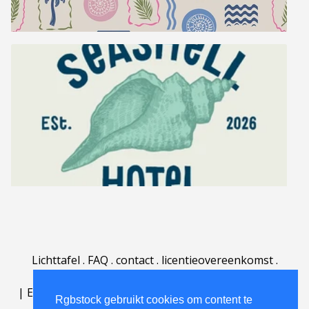
Lichttafel
.
FAQ
.
contact
.
licentieovereenkomst
.
gebruiksovereenkomst
.
over
.
|
English
|
Deutsch
|
Español
|
Polski
|
Português
|
Rgbstock gebruikt cookies om content te
Nederlands
|