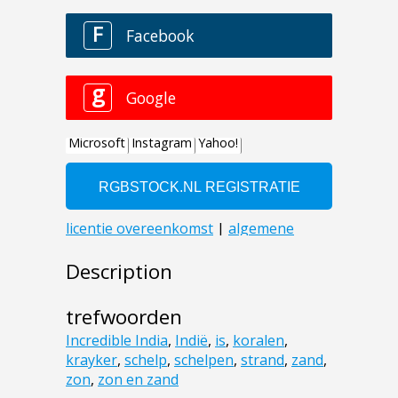
Description
trefwoorden
Incredible India
,
Indië
,
is
,
koralen
,
krayker
,
schelp
,
schelpen
,
strand
,
zand
,
zon
,
zon en zand