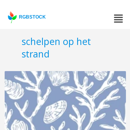
RGBSTOCK
schelpen op het
strand