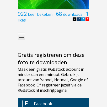
922
68
1
keer bekeken
downloads
likes
L
F
T
P
Gratis registreren om deze
foto te downloaden