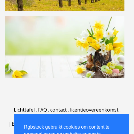
Lichttafel
.
FAQ
.
contact
.
licentieovereenkomst
.
gebruiksovereenkomst
.
over
.
|
English
|
Deutsch
|
Español
|
Polski
|
Português
|
Rgbstock gebruikt cookies om content te
Nederlands
|