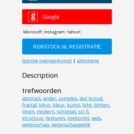
Description
trefwoorden
abstract
,
ander
,
complex
,
dez brood
,
fractal
,
kleur
,
kleur
,
kunst
,
licht
,
lichten
,
lijnen
,
modern
,
schijnsel
,
sci-fi
,
structuur
,
texturen
,
toekomst
,
web
,
wetenschap
,
wetenschappelijk