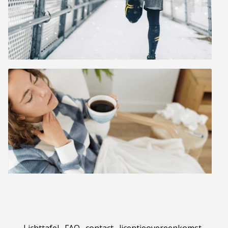
Lichttafel
.
FAQ
.
contact
.
licentieovereenkomst
.