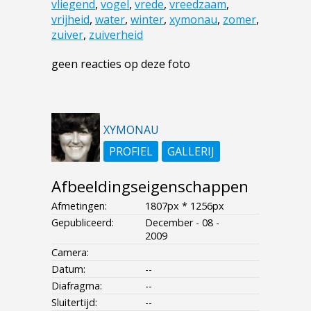
vliegend
,
vogel
,
vrede
,
vreedzaam
,
vrijheid
,
water
,
winter
,
xymonau
,
zomer
,
zuiver
,
zuiverheid
geen reacties op deze foto
XYMONAU
PROFIEL
GALLERIJ
Afbeeldingseigenschappen
Afmetingen:
1807px * 1256px
Gepubliceerd:
December - 08 -
2009
Camera:
Datum:
--
Diafragma:
--
Sluitertijd:
--