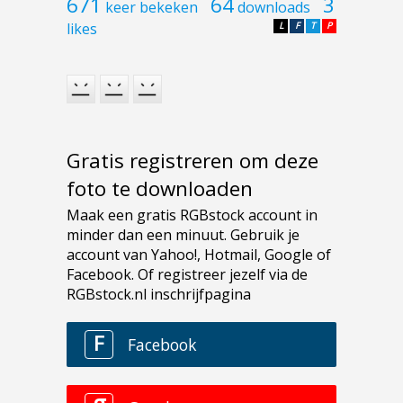
671
64
3
keer bekeken
downloads
likes
L
F
T
P
Gratis registreren om deze
foto te downloaden