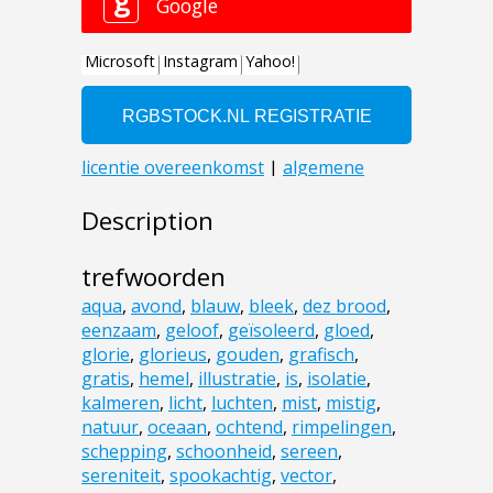
Description
trefwoorden
aqua
,
avond
,
blauw
,
bleek
,
dez brood
,
eenzaam
,
geloof
,
geïsoleerd
,
gloed
,
glorie
,
glorieus
,
gouden
,
grafisch
,
gratis
,
hemel
,
illustratie
,
is
,
isolatie
,
kalmeren
,
licht
,
luchten
,
mist
,
mistig
,
natuur
,
oceaan
,
ochtend
,
rimpelingen
,
schepping
,
schoonheid
,
sereen
,
sereniteit
,
spookachtig
,
vector
,