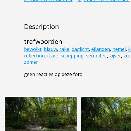
Description
trefwoorden
bewolkt
,
blauw
,
cake
,
daglicht
,
eilanden
,
hemel
,
k
reflection
,
rivier
,
schepping
,
sereniteit
,
vijver
,
vre
zomer
geen reacties op deze foto