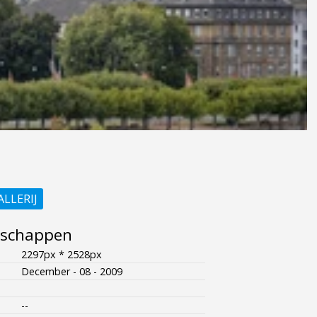
ALLERIJ
nschappen
2297px * 2528px
December - 08 - 2009
--