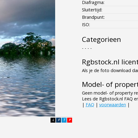
Diafragma:
Sluitertijd:
Brandpunt:
ISO:
Categorieen
- - - -
Rgbstock.nl licen
Als je de foto download dan
Model- of propert
Geen model- of property re
Lees de Rgbstock.nl FAQ e
|
FAQ
|
voorwaarden
|
L
F
T
P