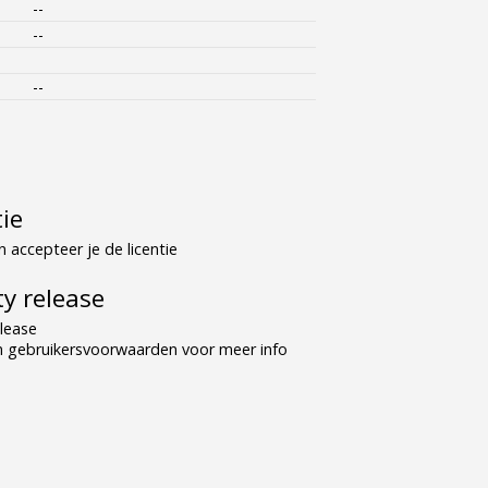
--
--
--
tie
 accepteer je de licentie
y release
lease
n gebruikersvoorwaarden voor meer info