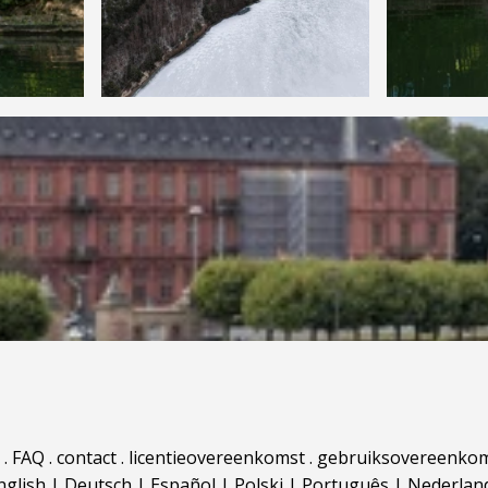
.
FAQ
.
contact
.
licentieovereenkomst
.
gebruiksovereenko
nglish
|
Deutsch
|
Español
|
Polski
|
Português
|
Nederlan