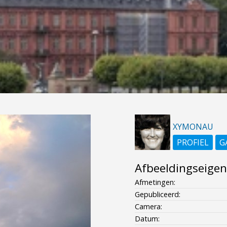
XYMONAU
PROFIEL
G
Afbeeldingseige
Afmetingen:
Gepubliceerd:
Camera:
Datum: