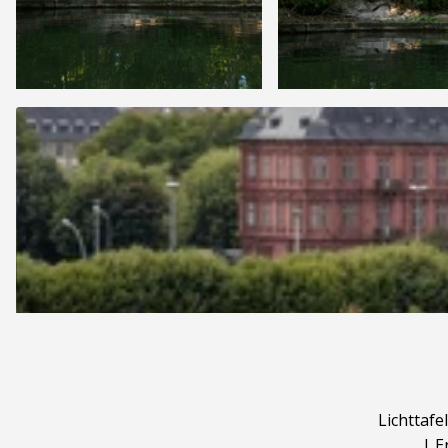
Lichttafel
|
E