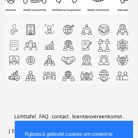
Lichttafel
.
FAQ
.
contact
.
licentieovereenkomst
.
gebruiksovereenkomst
.
over
.
|
English
|
Deutsch
|
Español
|
Polski
|
Português
|
Rgbstock gebruikt cookies om content te
Nederlands
|