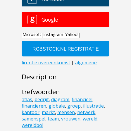
Description
trefwoorden
atlas
,
bedrijf
,
diagram
,
financieel
,
financieren
,
globale
,
groep
,
illustratie
,
kantoor
,
markt
,
mensen
,
netwerk
,
samenspel
,
team
,
vrouwen
,
wereld
,
wereldbol