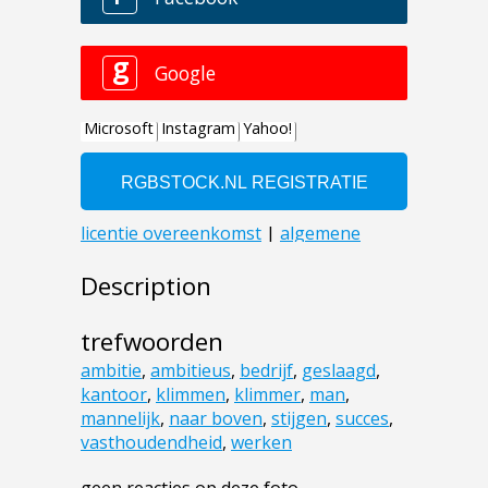
Description
trefwoorden
ambitie
,
ambitieus
,
bedrijf
,
geslaagd
,
kantoor
,
klimmen
,
klimmer
,
man
,
mannelijk
,
naar boven
,
stijgen
,
succes
,
vasthoudendheid
,
werken
geen reacties op deze foto