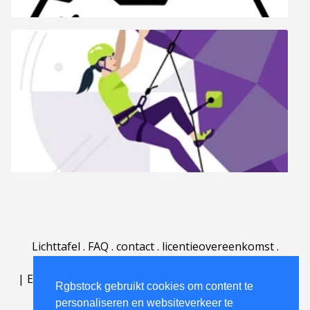
Lichttafel
.
FAQ
.
contact
.
licentieovereenkomst
.
gebruiksovereenkomst
.
over
.
|
English
|
Deutsch
|
Español
|
Polski
|
Português
|
Rgbstock gebruikt cookies om content te
Nederlands
|
personaliseren en websiteverkeer te